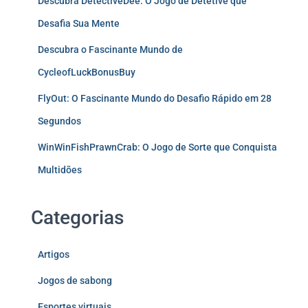
Descubra DetectiveDee: O Jogo de Detetive que
Desafia Sua Mente
Descubra o Fascinante Mundo de
CycleofLuckBonusBuy
FlyOut: O Fascinante Mundo do Desafio Rápido em 28
Segundos
WinWinFishPrawnCrab: O Jogo de Sorte que Conquista
Multidões
Categorias
Artigos
Jogos de sabong
Esportes virtuais