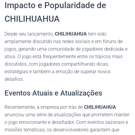
Impacto e Popularidade de
CHILIHUAHUA
Desde seu lançamento,
CHILIHUAHUA
tem sido
amplamente discutido nas redes sociais e em fóruns de
jogos, gerando uma comunidade de jogadores dedicada e
ativa. O jogo está frequentemente entre os tópicos mais
discutidos, com jogadores compartilhando dicas,
estratégias e também a emoção de superar novos
desafios.
Eventos Atuais e Atualizações
Recentemente, a empresa por trás de
CHILIHUAHUA
anunciou uma série de atualizações que prometem manter
o jogo emocionante e desafiador. Com eventos sazonais e
missões temáticas, os desenvolvedores garantem que