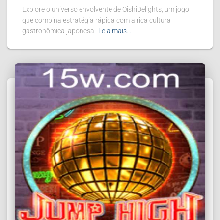
Explore o universo envolvente de OishiDelights, um jogo
que combina estratégia rápida com a rica cultura
gastronômica japonesa.
Leia mais…