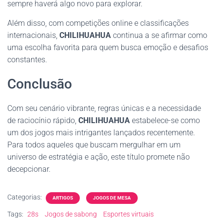
sempre haverá algo novo para explorar.
Além disso, com competições online e classificações
internacionais,
CHILIHUAHUA
continua a se afirmar como
uma escolha favorita para quem busca emoção e desafios
constantes.
Conclusão
Com seu cenário vibrante, regras únicas e a necessidade
de raciocínio rápido,
CHILIHUAHUA
estabelece-se como
um dos jogos mais intrigantes lançados recentemente.
Para todos aqueles que buscam mergulhar em um
universo de estratégia e ação, este título promete não
decepcionar.
Categorias:
ARTIGOS
JOGOS DE MESA
Tags:
28s
Jogos de sabong
Esportes virtuais