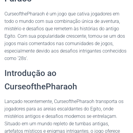
CurseofthePharaoh é um jogo que cativa jogadores em
todo o mundo com sua combinação única de aventura,
mistério e desafios que remetem às histórias do antigo
Egito. Com sua popularidade crescente, tornou-se um dos
jogos mais comentados nas comunidades de jogos,
especialmente devido aos desafios intrigantes conhecidos
como '28s'.
Introdução ao
CurseofthePharaoh
Lançado recentemente, CurseofthePharaoh transporta os
jogadores para as areias escaldantes do Egito, onde
mistérios antigos e desafios modernos se entrelaçam.
Situado em um mundo repleto de tumbas antigas,
artefatos místicos e enigmas intrigantes, o jogo oferece