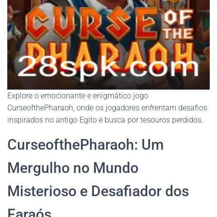
Explore o emocionante e enigmático jogo
CurseofthePharaoh, onde os jogadores enfrentam desafios
inspirados no antigo Egito e busca por tesouros perdidos.
CurseofthePharaoh: Um
Mergulho no Mundo
Misterioso e Desafiador dos
Faraós