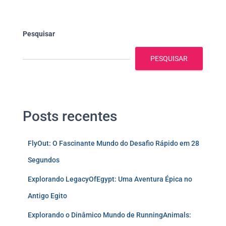
Pesquisar
PESQUISAR
Posts recentes
FlyOut: O Fascinante Mundo do Desafio Rápido em 28
Segundos
Explorando LegacyOfEgypt: Uma Aventura Épica no
Antigo Egito
Explorando o Dinâmico Mundo de RunningAnimals: