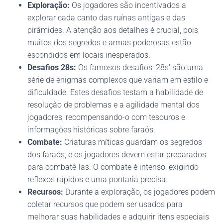
Exploração:
Os jogadores são incentivados a
explorar cada canto das ruínas antigas e das
pirâmides. A atenção aos detalhes é crucial, pois
muitos dos segredos e armas poderosas estão
escondidos em locais inesperados.
Desafios 28s:
Os famosos desafios '28s' são uma
série de enigmas complexos que variam em estilo e
dificuldade. Estes desafios testam a habilidade de
resolução de problemas e a agilidade mental dos
jogadores, recompensando-o com tesouros e
informações históricas sobre faraós.
Combate:
Criaturas míticas guardam os segredos
dos faraós, e os jogadores devem estar preparados
para combatê-las. O combate é intenso, exigindo
reflexos rápidos e uma pontaria precisa.
Recursos:
Durante a exploração, os jogadores podem
coletar recursos que podem ser usados para
melhorar suas habilidades e adquirir itens especiais