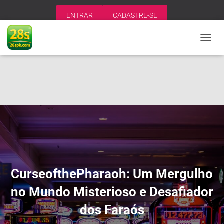
ENTRAR
CADASTRE-SE
A
L
T
E
R
N
A
R
N
A
V
E
G
A
CurseofthePharaoh: Um Mergulho
Ç
Ã
no Mundo Misterioso e Desafiador
O
dos Faraós