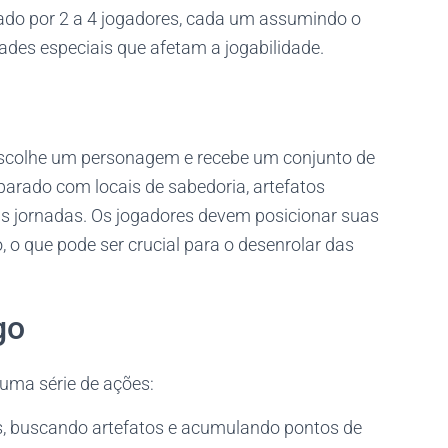
ado por 2 a 4 jogadores, cada um assumindo o
des especiais que afetam a jogabilidade.
 escolhe um personagem e recebe um conjunto de
eparado com locais de sabedoria, artefatos
as jornadas. Os jogadores devem posicionar suas
, o que pode ser crucial para o desenrolar das
go
 uma série de ações:
, buscando artefatos e acumulando pontos de