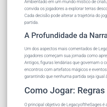
Ambientado em um mundo místico de criatu
convida os jogadores a explorar terras des
Cada decisão pode alterar a trajetória do j
partida.
A Profundidade da Narra
Um dos aspectos mais comentados de Legac
jogadores começam sua jornada como aprend
Antigos, figuras lendárias que governam o c
encontros com artefatos mágicos e eventos
garantindo que nenhuma partida seja igual à
Como Jogar: Regras
O principal objetivo de LegacyoftheSages é 