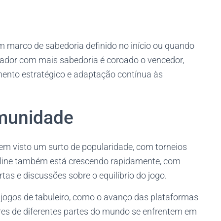
 marco de sabedoria definido no início ou quando
gador com mais sabedoria é coroado o vencedor,
mento estratégico e adaptação contínua às
omunidade
m visto um surto de popularidade, com torneios
line também está crescendo rapidamente, com
tas e discussões sobre o equilíbrio do jogo.
jogos de tabuleiro, como o avanço das plataformas
dores de diferentes partes do mundo se enfrentem em