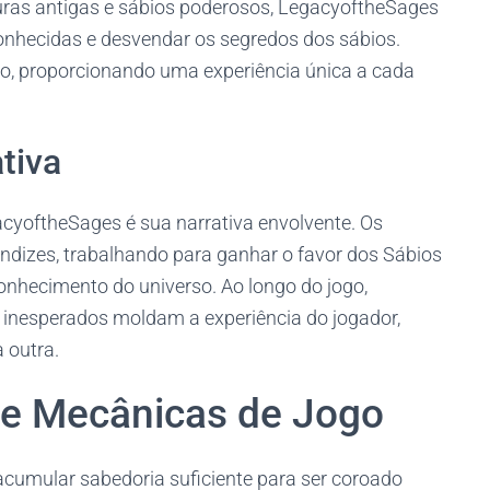
ras antigas e sábios poderosos, LegacyoftheSages
conhecidas e desvendar os segredos dos sábios.
ogo, proporcionando uma experiência única a cada
tiva
yoftheSages é sua narrativa envolvente. Os
izes, trabalhando para ganhar o favor dos Sábios
onhecimento do universo. Ao longo do jogo,
 inesperados moldam a experiência do jogador,
 outra.
 e Mecânicas de Jogo
acumular sabedoria suficiente para ser coroado