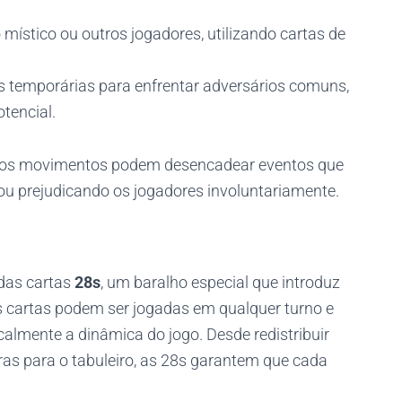
místico ou outros jogadores, utilizando cartas de
 temporárias para enfrentar adversários comuns,
tencial.
certos movimentos podem desencadear eventos que
 ou prejudicando os jogadores involuntariamente.
 das cartas
28s
, um baralho especial que introduz
s cartas podem ser jogadas em qualquer turno e
almente a dinâmica do jogo. Desde redistribuir
uras para o tabuleiro, as 28s garantem que cada