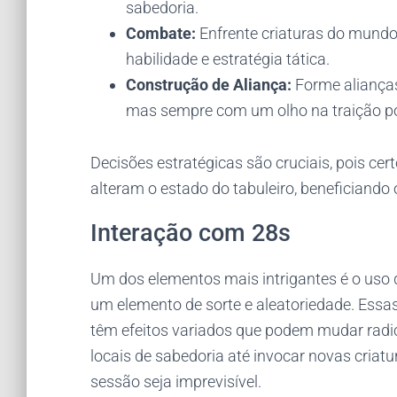
sabedoria.
Combate:
Enfrente criaturas do mundo 
habilidade e estratégia tática.
Construção de Aliança:
Forme alianças
mas sempre com um olho na traição po
Decisões estratégicas são cruciais, pois 
alteram o estado do tabuleiro, beneficiando
Interação com 28s
Um dos elementos mais intrigantes é o uso
um elemento de sorte e aleatoriedade. Essa
têm efeitos variados que podem mudar radic
locais de sabedoria até invocar novas criat
sessão seja imprevisível.