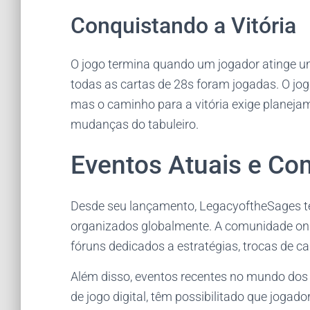
Conquistando a Vitória
O jogo termina quando um jogador atinge um
todas as cartas de 28s foram jogadas. O jo
mas o caminho para a vitória exige planeja
mudanças do tabuleiro.
Eventos Atuais e C
Desde seu lançamento, LegacyoftheSages te
organizados globalmente. A comunidade on
fóruns dedicados a estratégias, trocas de car
Além disso, eventos recentes no mundo dos 
de jogo digital, têm possibilitado que joga