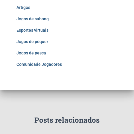
Artigos
Jogos de sabong
Esportes virtuais
Jogos de pôquer
Jogos de pesca
Comunidade Jogadores
Posts relacionados