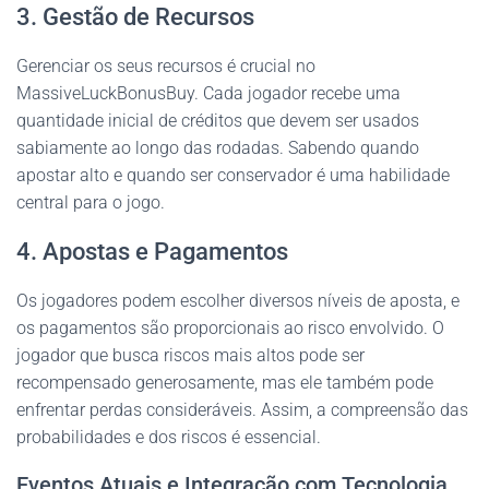
3. Gestão de Recursos
Gerenciar os seus recursos é crucial no
MassiveLuckBonusBuy. Cada jogador recebe uma
quantidade inicial de créditos que devem ser usados
sabiamente ao longo das rodadas. Sabendo quando
apostar alto e quando ser conservador é uma habilidade
central para o jogo.
4. Apostas e Pagamentos
Os jogadores podem escolher diversos níveis de aposta, e
os pagamentos são proporcionais ao risco envolvido. O
jogador que busca riscos mais altos pode ser
recompensado generosamente, mas ele também pode
enfrentar perdas consideráveis. Assim, a compreensão das
probabilidades e dos riscos é essencial.
Eventos Atuais e Integração com Tecnologia