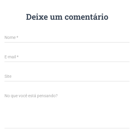
Deixe um comentário
Nome
*
E-mail
*
Site
No que você está pensando?