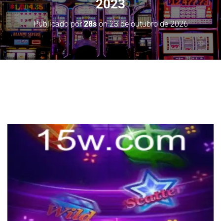
2023
Publicado por
28s
on
23 de outubro de 2026