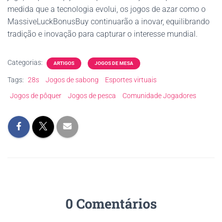
medida que a tecnologia evolui, os jogos de azar como o
MassiveLuckBonusBuy continuarão a inovar, equilibrando
tradição e inovação para capturar o interesse mundial.
Categorias:
ARTIGOS
JOGOS DE MESA
Tags:
28s
Jogos de sabong
Esportes virtuais
Jogos de pôquer
Jogos de pesca
Comunidade Jogadores
0 Comentários