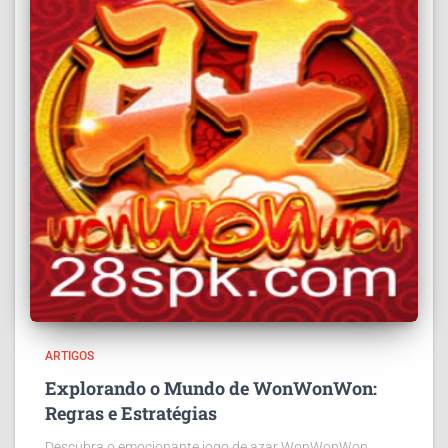
ARTIGOS
Explorando o Mundo de WonWonWon:
Regras e Estratégias
Descubra o emocionante jogo de azar WonWonWon,