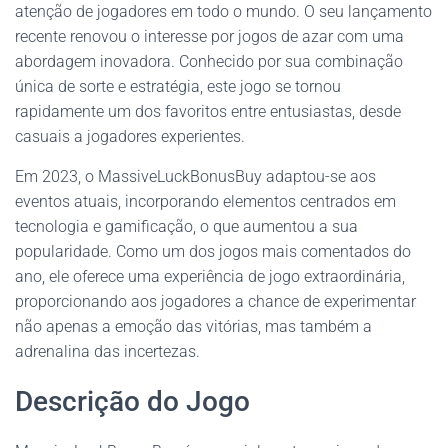
atenção de jogadores em todo o mundo. O seu lançamento
recente renovou o interesse por jogos de azar com uma
abordagem inovadora. Conhecido por sua combinação
única de sorte e estratégia, este jogo se tornou
rapidamente um dos favoritos entre entusiastas, desde
casuais a jogadores experientes.
Em 2023, o MassiveLuckBonusBuy adaptou-se aos
eventos atuais, incorporando elementos centrados em
tecnologia e gamificação, o que aumentou a sua
popularidade. Como um dos jogos mais comentados do
ano, ele oferece uma experiência de jogo extraordinária,
proporcionando aos jogadores a chance de experimentar
não apenas a emoção das vitórias, mas também a
adrenalina das incertezas.
Descrição do Jogo