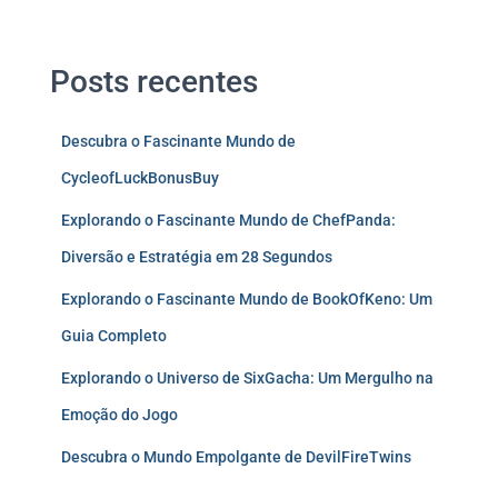
Posts recentes
Descubra o Fascinante Mundo de
CycleofLuckBonusBuy
Explorando o Fascinante Mundo de ChefPanda:
Diversão e Estratégia em 28 Segundos
Explorando o Fascinante Mundo de BookOfKeno: Um
Guia Completo
Explorando o Universo de SixGacha: Um Mergulho na
Emoção do Jogo
Descubra o Mundo Empolgante de DevilFireTwins