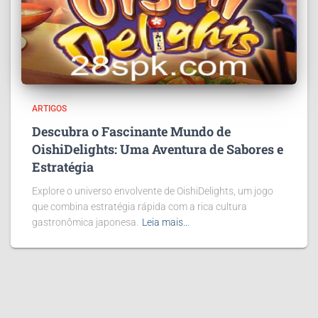
ARTIGOS
Descubra o Fascinante Mundo de
OishiDelights: Uma Aventura de Sabores e
Estratégia
Explore o universo envolvente de OishiDelights, um jogo
que combina estratégia rápida com a rica cultura
gastronômica japonesa.
Leia mais…