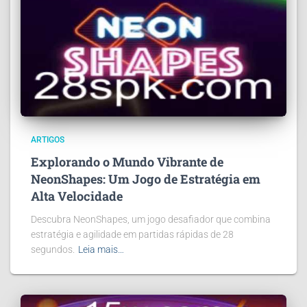
ARTIGOS
Explorando o Mundo Vibrante de
NeonShapes: Um Jogo de Estratégia em
Alta Velocidade
Descubra NeonShapes, um jogo desafiador que combina
estratégia e agilidade em partidas rápidas de 28
segundos.
Leia mais…