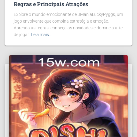
Regras e Principais Atrações
Explore o mundo emocionante de JManiaLuckyPyggs, um
jogo envolvente que combina estratégia e emoção.
Aprenda as regras, conheça as novidades e domine a arte
de jogar.
Leia mais…