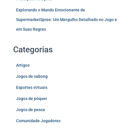
Explorando o Mundo Emocionante de
SupermarketSpree: Um Mergulho Detalhado no Jogo e
em Suas Regras
Categorias
Artigos
Jogos de sabong
Esportes virtuais
Jogos de pôquer
Jogos de pesca
Comunidade Jogadores