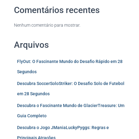
Comentários recentes
Nenhum comentário para mostrar.
Arquivos
FlyOut: O Fascinante Mundo do Desafio Rápido em 28
Segundos
Descubra SoccerSoloStriker: O Desafio Solo de Futebol
em 28 Segundos
Descubra o Fascinante Mundo de GlacierTreasure: Um
Guia Completo
Descubra o Jogo JManiaLuckyPyggs: Regras e
Principais Atrações