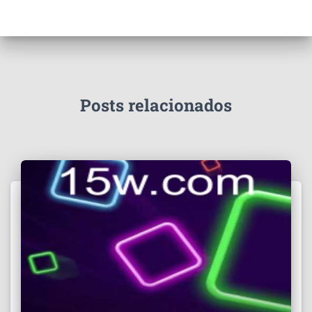
Posts relacionados