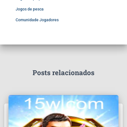
Jogos de pesca
Comunidade Jogadores
Posts relacionados