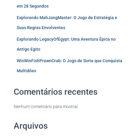
em 28 Segundos
Explorando MahJongMaster: O Jogo de Estratégia e
Suas Regras Envolventes
Explorando LegacyOfEgypt: Uma Aventura Épica no
Antigo Egito
WinWinFishPrawnCrab: O Jogo de Sorte que Conquista
Multidões
Comentários recentes
Nenhum comentário para mostrar.
Arquivos