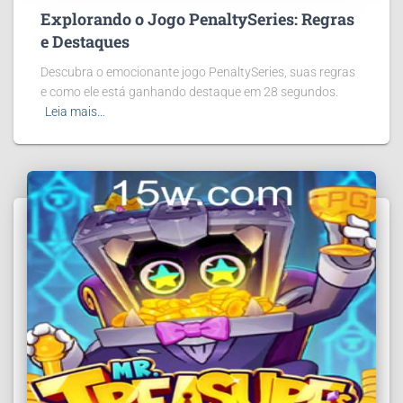
Explorando o Jogo PenaltySeries: Regras
e Destaques
Descubra o emocionante jogo PenaltySeries, suas regras
e como ele está ganhando destaque em 28 segundos.
Leia mais…