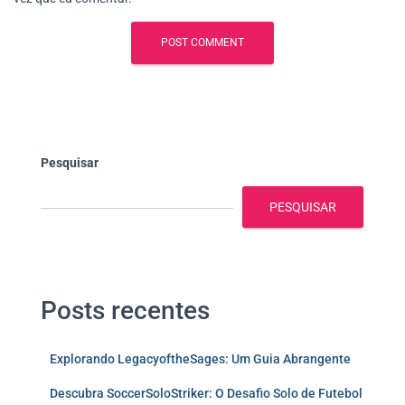
Pesquisar
PESQUISAR
Posts recentes
Explorando LegacyoftheSages: Um Guia Abrangente
Descubra SoccerSoloStriker: O Desafio Solo de Futebol