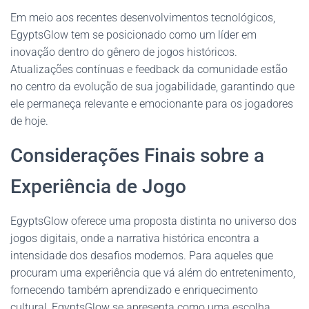
Em meio aos recentes desenvolvimentos tecnológicos,
EgyptsGlow tem se posicionado como um líder em
inovação dentro do gênero de jogos históricos.
Atualizações contínuas e feedback da comunidade estão
no centro da evolução de sua jogabilidade, garantindo que
ele permaneça relevante e emocionante para os jogadores
de hoje.
Considerações Finais sobre a
Experiência de Jogo
EgyptsGlow oferece uma proposta distinta no universo dos
jogos digitais, onde a narrativa histórica encontra a
intensidade dos desafios modernos. Para aqueles que
procuram uma experiência que vá além do entretenimento,
fornecendo também aprendizado e enriquecimento
cultural, EgyptsGlow se apresenta como uma escolha