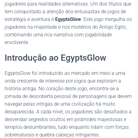
jogadores para realidades alternativas. Um dos títulos que
tem conquistado a atenção dos entusiastas de jogos de
estratégia e aventura é
EgyptsGlow
. Este jogo mergulha os
jogadores na majestade e nos mistérios do Antigo Egito,
combinando uma rica narrativa com jogabilidade
envolvente.
Introdução ao EgyptsGlow
EgyptsGlow foi introduzido ao mercado em meio a uma
onda crescente de interesse por jogos que exploram a
história antiga. No coração deste jogo, encontra-se a
jornada de descoberta pessoal de personagens que devem
navegar pelas intrigas de uma civilização há muito
desaparecida. A cada nível, os jogadores são desafiados a
desvendar segredos ocultos em pirâmides majestosas e
templos deslumbrantes, tudo enquanto lidam com forças
sobrenaturais e quebra-cabeças intrigantes.