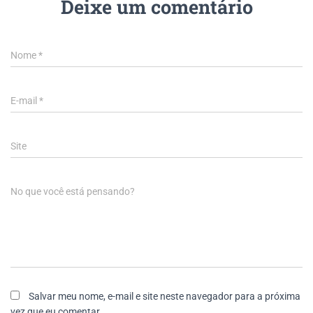
Deixe um comentário
Nome
*
E-mail
*
Site
No que você está pensando?
Salvar meu nome, e-mail e site neste navegador para a próxima
vez que eu comentar.