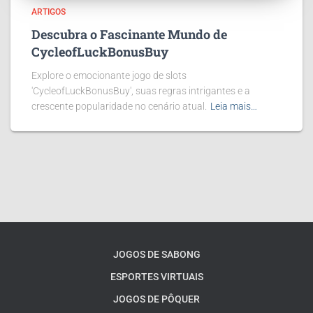
ARTIGOS
Descubra o Fascinante Mundo de
CycleofLuckBonusBuy
Explore o emocionante jogo de slots
'CycleofLuckBonusBuy', suas regras intrigantes e a
crescente popularidade no cenário atual.
Leia mais…
JOGOS DE SABONG
ESPORTES VIRTUAIS
JOGOS DE PÔQUER