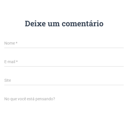
Deixe um comentário
Nome
*
E-mail
*
Site
No que você está pensando?