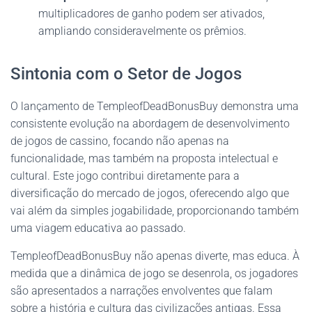
multiplicadores de ganho podem ser ativados,
ampliando consideravelmente os prêmios.
Sintonia com o Setor de Jogos
O lançamento de TempleofDeadBonusBuy demonstra uma
consistente evolução na abordagem de desenvolvimento
de jogos de cassino, focando não apenas na
funcionalidade, mas também na proposta intelectual e
cultural. Este jogo contribui diretamente para a
diversificação do mercado de jogos, oferecendo algo que
vai além da simples jogabilidade, proporcionando também
uma viagem educativa ao passado.
TempleofDeadBonusBuy não apenas diverte, mas educa. À
medida que a dinâmica de jogo se desenrola, os jogadores
são apresentados a narrações envolventes que falam
sobre a história e cultura das civilizações antigas. Essa