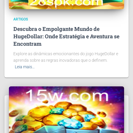
ARTIGOS
Descubra o Empolgante Mundo de
HugeDollar: Onde Estratégia e Aventura se
Encontram
Explore as dinâmicas emocionantes do jogo HugeDollar e
aprenda sobre as regras inovadoras que o definem.
Leia mais…