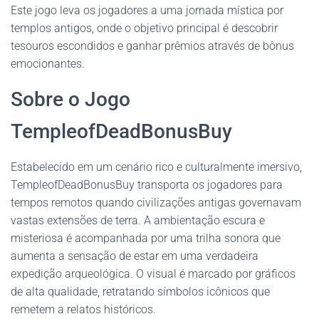
Este jogo leva os jogadores a uma jornada mística por
templos antigos, onde o objetivo principal é descobrir
tesouros escondidos e ganhar prêmios através de bônus
emocionantes.
Sobre o Jogo
TempleofDeadBonusBuy
Estabelecido em um cenário rico e culturalmente imersivo,
TempleofDeadBonusBuy transporta os jogadores para
tempos remotos quando civilizações antigas governavam
vastas extensões de terra. A ambientação escura e
misteriosa é acompanhada por uma trilha sonora que
aumenta a sensação de estar em uma verdadeira
expedição arqueológica. O visual é marcado por gráficos
de alta qualidade, retratando símbolos icônicos que
remetem a relatos históricos.