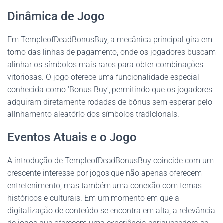
Dinâmica de Jogo
Em TempleofDeadBonusBuy, a mecânica principal gira em
torno das linhas de pagamento, onde os jogadores buscam
alinhar os símbolos mais raros para obter combinações
vitoriosas. O jogo oferece uma funcionalidade especial
conhecida como 'Bonus Buy', permitindo que os jogadores
adquiram diretamente rodadas de bônus sem esperar pelo
alinhamento aleatório dos símbolos tradicionais.
Eventos Atuais e o Jogo
A introdução de TempleofDeadBonusBuy coincide com um
crescente interesse por jogos que não apenas oferecem
entretenimento, mas também uma conexão com temas
históricos e culturais. Em um momento em que a
digitalização de conteúdo se encontra em alta, a relevância
de jogos que oferecem uma experiência enriquecedora se